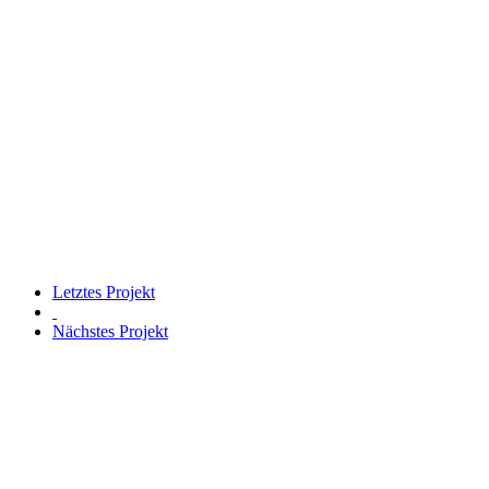
Letztes Projekt
Nächstes Projekt
FANTOMAS
DESIGNAGENTUR SEIT 1998.
ÜBER DEN DÄCHERN MÜNCHENS.